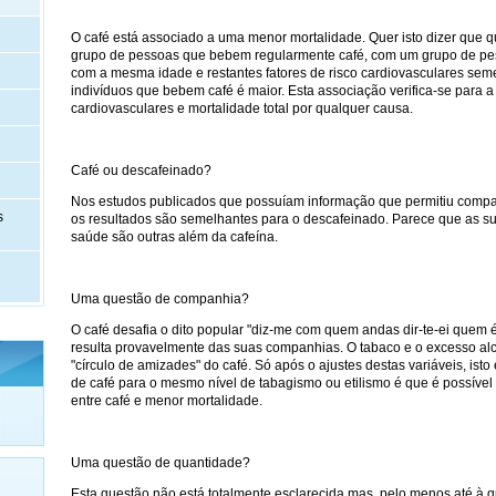
O café está associado a uma menor mortalidade. Quer isto dizer qu
grupo de pessoas que bebem regularmente café, com um grupo de pe
com a mesma idade e restantes fatores de risco cardiovasculares sem
indivíduos que bebem café é maior. Esta associação verifica-se para 
cardiovasculares e mortalidade total por qualquer causa.
Café ou descafeinado?
Nos estudos publicados que possuíam informação que permitiu compar
s
os resultados são semelhantes para o descafeinado. Parece que as su
saúde são outras além da cafeína.
Uma questão de companhia?
O café desafia o dito popular "diz-me com quem andas dir-te-ei quem 
resulta provavelmente das suas companhias. O tabaco e o excesso alc
"círculo de amizades" do café. Só após o ajustes destas variáveis, ist
de café para o mesmo nível de tabagismo ou etilismo é que é possíve
entre café e menor mortalidade.
Uma questão de quantidade?
Esta questão não está totalmente esclarecida mas, pelo menos até à q