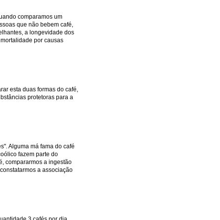
e quando comparamos um
ssoas que não bebem café,
elhantes, a longevidade dos
a mortalidade por causas
ar esta duas formas do café,
bstâncias protetoras para a
és". Alguma má fama do café
oólico fazem parte do
o é, compararmos a ingestão
l constatarmos a associação
uantidade 3 cafés por dia,