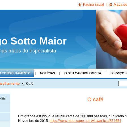
Página inicial
Mapa do 
go Sotto Maior
nas mãos do especialista
ACONSELHAMENTO
NOTÍCIAS
O SEU CARDIOLOGISTA
SERVIÇOS
ADOS
selhamento
Café
O café
rial
Um grande estudo, que reuniu cerca de 200.000 pessoas, publicado na 
Novembro de 2015:
https://www.medscape.com/viewarticle/854654